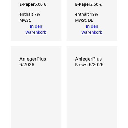
i
E-Paper
5,00
€
E-Paper
2,50
€
g
enthält 7%
enthält 19%
i
MwSt.
MwSt. DE
t
In den
In den
a
Warenkorb
Warenkorb
l
]
M
e
AnlegerPlus
AnlegerPlus
n
6/2026
News 6/2026
g
e