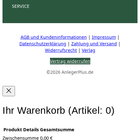
AnlegerPlus Pro
SERVICE
Aktien
Investment
Fonds
Mein Konto
Kontakt
Stellenangebote
Mediadaten
Vertrag kün
Steuern
Wirtschaft
AGB und Kundeninformationen
|
Impressum
|
IR-Kontakte
Datenschutzerklärung
|
Zahlung und Versand
|
HV Reden
Widerrufsrecht
|
Verlag
Vertrag widerrufen
©2026 AnlegerPlus.de
Ihr Warenkorb
(Artikel: 0)
Produkt
Details
Gesamtsumme
Zwischensumme
0,00 €