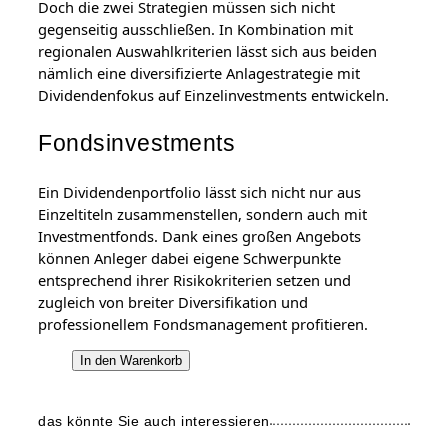
M
Doch die zwei Strategien müssen sich nicht
e
gegenseitig ausschließen. In Kombination mit
n
regionalen Auswahlkriterien lässt sich aus beiden
g
nämlich eine diversifizierte Anlagestrategie mit
e
Dividendenfokus auf Einzelinvestments entwickeln.
Fondsinvestments
Ein Dividendenportfolio lässt sich nicht nur aus
Einzeltiteln zusammenstellen, sondern auch mit
Investmentfonds. Dank eines großen Angebots
können Anleger dabei eigene Schwerpunkte
entsprechend ihrer Risikokriterien setzen und
zugleich von breiter Diversifikation und
professionellem Fondsmanagement profitieren.
A
In den Warenkorb
n
l
das könnte Sie auch interessieren
e
g