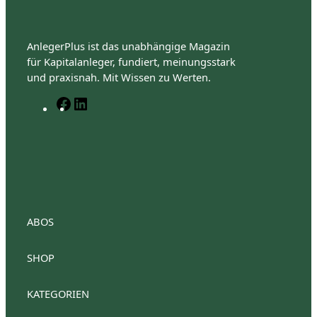
AnlegerPlus ist das unabhängige Magazin
für Kapitalanleger, fundiert, meinungsstark
und praxisnah. Mit Wissen zu Werten.
F
L
a
i
c
n
e
k
b
e
o
d
o
I
k
n
ABOS
SHOP
AnlegerPlus Premium
Anlegerplus Premium Flex
Anlegerplus Digital
AnlegerPlus
KATEGORIEN
Anlegerplus News
Anlegerplus Dividend
Anleger
Anlegerplus Digital Flex