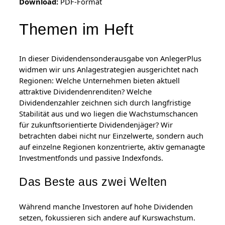
Download:
PDF-Format
i
v
Themen im Heft
i
d
e
In dieser Dividendensonderausgabe von AnlegerPlus
n
widmen wir uns Anlagestrategien ausgerichtet nach
d
Regionen: Welche Unternehmen bieten aktuell
2
attraktive Dividendenrenditen? Welche
0
Dividendenzahler zeichnen sich durch langfristige
2
Stabilität aus und wo liegen die Wachstumschancen
5
für zukunftsorientierte Dividendenjäger? Wir
[
betrachten dabei nicht nur Einzelwerte, sondern auch
D
auf einzelne Regionen konzentrierte, aktiv gemanagte
i
Investmentfonds und passive Indexfonds.
g
i
Das Beste aus zwei Welten
t
a
l
Während manche Investoren auf hohe Dividenden
]
setzen, fokussieren sich andere auf Kurswachstum.