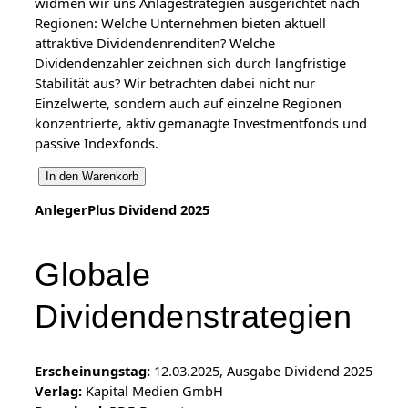
widmen wir uns Anlagestrategien ausgerichtet nach
Regionen: Welche Unternehmen bieten aktuell
attraktive Dividendenrenditen? Welche
Dividendenzahler zeichnen sich durch langfristige
Stabilität aus? Wir betrachten dabei nicht nur
Einzelwerte, sondern auch auf einzelne Regionen
konzentrierte, aktiv gemanagte Investmentfonds und
passive Indexfonds.
A
In den Warenkorb
n
AnlegerPlus Dividend 2025
l
e
g
Globale
e
r
Dividendenstrategien
P
l
u
Erscheinungstag:
12.03.2025, Ausgabe Dividend 2025
s
Verlag:
Kapital Medien GmbH
D