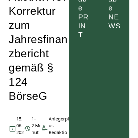
e
e
Korrektur
PR
NE
zum
IN
WS
T
Jahresfinan
zbericht
gemäß §
124
BörseG
15.
1–
Anlegerpl
06.
2 Mi
us
202
nut
Redaktio