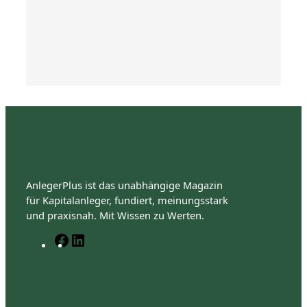
AnlegerPlus ist das unabhängige Magazin
für Kapitalanleger, fundiert, meinungsstark
und praxisnah. Mit Wissen zu Werten.
F
L
a
i
c
n
e
k
b
e