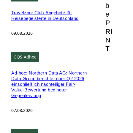
b
e
Travelzoo: Club-Angebote für
Reisebegeisterte in Deutschland
P
RI
09.08.2026
N
T
EQS-Adhoc
Ad-hoc: Northern Data AG: Northern
Data Group berichtet über Q2 2026
einschließlich nachteiliger Fair-
Value-Bewertung bedingter
Gegenleistung
07.08.2026