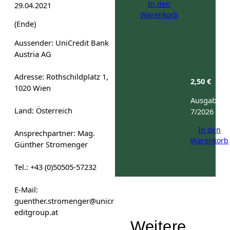
In den
29.04.2021
Warenkorb
(Ende)
Aussender: UniCredit Bank
Austria AG
Adresse: Rothschildplatz 1,
2,50
€
1020 Wien
Ausgabe:
Land: Österreich
7/2026
In den
Ansprechpartner: Mag.
Warenkorb
Günther Stromenger
Tel.: +43 (0)50505-57232
E-Mail:
guenther.stromenger@unicr
editgroup.at
Weitere