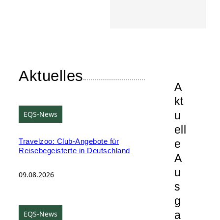
Aktuelles
A
kt
u
EQS-News
ell
e
Travelzoo: Club-Angebote für
Reisebegeisterte in Deutschland
A
u
09.08.2026
s
g
a
EQS-News