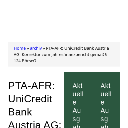
Home
»
archiv
»
PTA-AFR: UniCredit Bank Austria
AG: Korrektur zum Jahresfinanzbericht gemäß §
124 BörseG
PTA-AFR:
Akt
Akt
uell
uell
UniCredit
e
e
Bank
Au
Au
sg
sg
Austria AG:
ab
ab