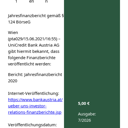
1
en
n
Jahresfinanzbericht gemäß §
124 BörseG
Wien
(pta029/15.06.2021/16:55) –
UniCredit Bank Austria AG
gibt hiermit bekannt, dass
folgende Finanzberichte
veröffentlicht werden:
Bericht: Jahresfinanzbericht
2020
Internet-Veröffentlichung:
https://www.bankaustria.at/
5,00
€
ueber-uns-investor-
relations-finanzberichte.jsp
Ausgabe:
7/2026
Veröffentlichungsdatum: