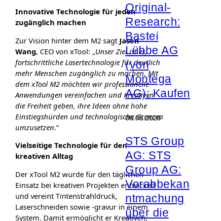
Original-
Innovative Technologie für jeden
Research:
zugänglich machen
Bastei
Zur Vision hinter dem M2 sagt
Jasen
Lübbe AG
Wang
, CEO von xTool: „
Unser Ziel ist es,
fortschrittliche Lasertechnologie für deutlich
(von
mehr Menschen zugänglich zu machen. Mit
Montega
dem xTool M2 möchten wir professionelle
AG): Kaufen
Anwendungen vereinfachen und Kreativen
die Freiheit geben, ihre Ideen ohne hohe
Einstiegshürden und technologische Grenzen
06.08.2026
umzusetzen
.“
STS Group
Vielseitige Technologie für den
AG: STS
kreativen Alltag
Group AG:
Der xTool M2 wurde für den täglichen
Vorabbekan
Einsatz bei kreativen Projekten entwickelt
und vereint Tintenstrahldruck,
ntmachung
Laserschneiden sowie -gravur in einem
über die
System. Damit ermöglicht er Kreativen,