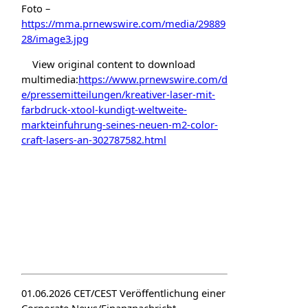
Foto –
https://mma.prnewswire.com/media/29889
28/image3.jpg
View original content to download
multimedia:
https://www.prnewswire.com/d
e/pressemitteilungen/kreativer-laser-mit-
farbdruck-xtool-kundigt-weltweite-
markteinfuhrung-seines-neuen-m2-color-
craft-lasers-an-302787582.html
01.06.2026 CET/CEST Veröffentlichung einer
Corporate News/Finanznachricht,