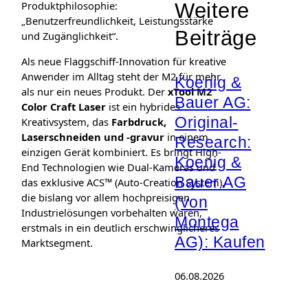
Weitere
Produktphilosophie:
„Benutzerfreundlichkeit, Leistungsstärke
Beiträge
und Zugänglichkeit“.
Als neue Flaggschiff-Innovation für kreative
Anwender im Alltag steht der M2 für mehr
Koenig &
als nur ein neues Produkt. Der
xTool M2
Bauer AG:
Color Craft Laser
ist ein hybrides
Original-
Kreativsystem, das
Farbdruck,
Laserschneiden und -gravur
in einem
Research:
einzigen Gerät kombiniert. Es bringt High-
Koenig &
End Technologien wie Dual-Kameras und
Bauer AG
das exklusive ACS™ (Auto-Creation System),
die bislang vor allem hochpreisigen
(von
Industrielösungen vorbehalten waren,
Montega
erstmals in ein deutlich erschwinglicheres
AG): Kaufen
Marktsegment.
06.08.2026