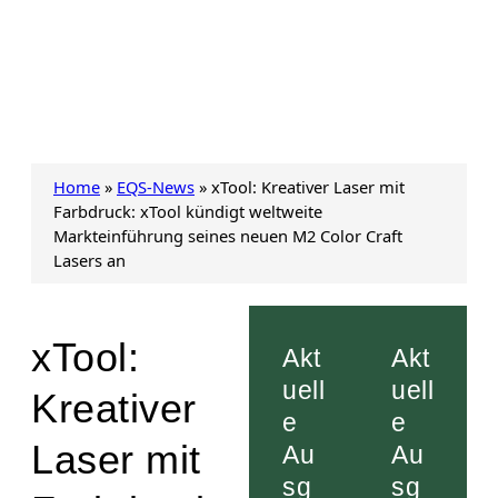
Home
»
EQS-News
»
xTool: Kreativer Laser mit
Farbdruck: xTool kündigt weltweite
Markteinführung seines neuen M2 Color Craft
Lasers an
xTool:
Akt
Akt
uell
uell
Kreativer
e
e
Laser mit
Au
Au
sg
sg