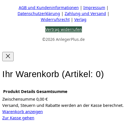
Wirtschaft
AGB und Kundeninformationen
|
Impressum
|
IR-Kontakte
Datenschutzerklärung
|
Zahlung und Versand
|
HV Reden
Widerrufsrecht
|
Verlag
Vertrag widerrufen
©2026 AnlegerPlus.de
Ihr Warenkorb
(Artikel: 0)
Produkt
Details
Gesamtsumme
Zwischensumme
0,00 €
Versand, Steuern und Rabatte werden an der Kasse berechnet.
Produkte
Warenkorb anzeigen
im
Zur Kasse gehen