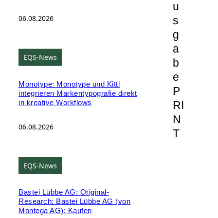
u
06.08.2026
s
g
a
EQS-News
b
e
Monotype: Monotype und Kittl
P
integrieren Markentypografie direkt
in kreative Workflows
RI
N
06.08.2026
T
EQS-News
Bastei Lübbe AG: Original-
Research: Bastei Lübbe AG (von
Montega AG): Kaufen