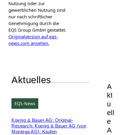
Nutzung oder zur
gewerblichen Nutzung sind
nur nach schriftlicher
Genehmigung durch die
EQS Group GmbH gestattet.
Originalversion auf eqs-
news.com ansehen.
Aktuelles
A
kt
u
EQS-News
ell
e
Koenig & Bauer AG: Original-
Research: Koenig & Bauer AG (von
A
Montega AG): Kaufen