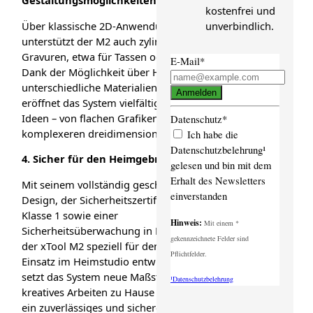
kostenfrei und
Über klassische 2D-Anwendungen hinaus
unverbindlich.
unterstützt der M2 auch zylindrische
Gravuren, etwa für Tassen oder Becher.
E-Mail*
Dank der Möglichkeit über Hundert
unterschiedliche Materialien zu verarbeiten,
Anmelden
eröffnet das System vielfältige kreative
Ideen – von flachen Grafiken bis hin zu
Datenschutz*
komplexeren dreidimensionalen Projekten.
Ich habe die
Datenschutzbelehrung¹
4.
Sicher
für
den Heimgebrauch
gelesen und bin mit dem
Erhalt des Newsletters
Mit seinem vollständig geschlossenen
einverstanden
Design, der Sicherheitszertifizierung der
Klasse 1 sowie einer
Hinweis:
Mit einem *
Sicherheitsüberwachung in Echtzeit wurde
gekennzeichnete Felder sind
der xTool M2 speziell für den sicheren
Pflichtfelder.
Einsatz im Heimstudio entwickelt. Damit
setzt das System neue Maßstäbe für
¹Datenschutzbelehrung
kreatives Arbeiten zu Hause und ermöglicht
ein zuverlässiges und sicheres