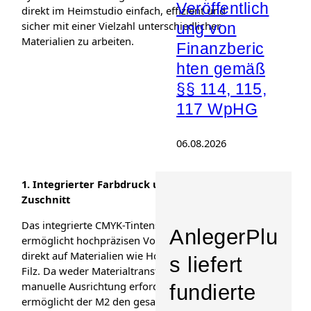
Veröffentlich
direkt im Heimstudio einfach, effizient und
sicher mit einer Vielzahl unterschiedlicher
ung von
Materialien zu arbeiten.
Finanzberic
hten gemäß
§§ 114, 115,
117 WpHG
06.08.2026
1.
Integrierter Farbdruck und präziser
Zuschnitt
Das integrierte CMYK-Tintenstrahlmodul
AnlegerPlu
ermöglicht hochpräzisen Vollfarbdruck
direkt auf Materialien wie Holz, Papier oder
s liefert
Filz. Da weder Materialtransfer noch
manuelle Ausrichtung erforderlich sind,
fundierte
ermöglicht der M2 den gesamten Prozess