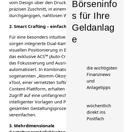
Börseninfo
vom Design über den Druck bis hin zum
präzisen Zuschnitt, in einem
s für Ihre
durchgängigen, nahtlosen Workflow.
Geldanlag
2.
Smart Crafting – einfach und intuitiv
Für eine besonders intuitive Nutzung
e
sorgen integrierte Dual-Kameras zur
visuellen Positionierung in Echtzeit sowie
das exklusive ACS™ (Auto-Creation System),
das Fokussierung und Ausrichtung
die wichtigsten
automatisiert. In Kombination mit dem
Finanznews
sogenannten „Atomm-Ökosystem“ von
und
xTool, einer vernetzten Software- und
Anlagetipps
Content-Plattform, erhalten Nutzende
Zugriff auf eine umfangreiche Bibliothek
intelligenter Vorlagen und Presets, die den
wöchentlich
gesamten Gestaltungsprozess deutlich
direkt ins
vereinfachen.
Postfach
3
. Mehrdimensionale
Gestaltungsmöglichkeiten