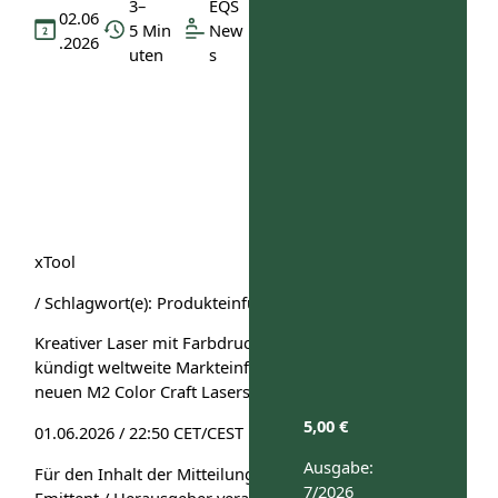
3–
EQS
02.06
5 Min
New
.2026
uten
s
xTool
/ Schlagwort(e): Produkteinführung
Kreativer Laser mit Farbdruck: xTool
kündigt weltweite Markteinführung seines
neuen M2 Color Craft Lasers an
5,00
€
01.06.2026 / 22:50 CET/CEST
Ausgabe:
Für den Inhalt der Mitteilung ist der
7/2026
Emittent / Herausgeber verantwortlich.