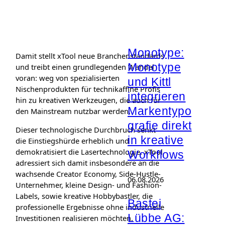
Monotype:
Damit stellt xTool neue Branchenstandards
Monotype
und treibt einen grundlegenden Wandel
voran: weg von spezialisierten
und Kittl
Nischenprodukten für technikaffine Profis
integrieren
hin zu kreativen Werkzeugen, die auch für
Markentypo
den Mainstream nutzbar werden.
grafie direkt
Dieser technologische Durchbruch senkt
in kreative
die Einstiegshürde erheblich und
demokratisiert die Lasertechnologie. xTool
Workflows
adressiert sich damit insbesondere an die
wachsende Creator Economy, Side-Hustle-
06.08.2026
Unternehmer, kleine Design- und Fashion-
Labels, sowie kreative Hobbybastler, die
Bastei
professionelle Ergebnisse ohne industrielle
Lübbe AG:
Investitionen realisieren möchten.