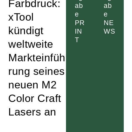
Farbdruck:
ab
ab
e
e
xTool
PR
NE
kündigt
IN
WS
T
weltweite
Markteinfüh
rung seines
neuen M2
Color Craft
Lasers an