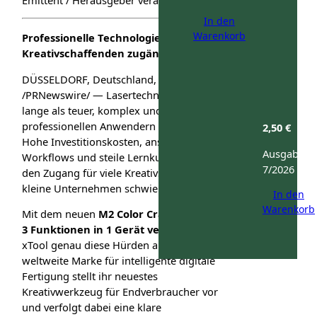
In den
Warenkorb
Professionelle Technologie wird für alle
Kreativschaffenden zugänglich
DÜSSELDORF, Deutschland, 1. Juni 2026
/PRNewswire/ — Lasertechnologie galt
lange als teuer, komplex und
professionellen Anwendern vorbehalten.
2,50
€
Hohe Investitionskosten, anspruchsvolle
Ausgabe:
Workflows und steile Lernkurven machten
7/2026
den Zugang für viele Kreativschaffende und
kleine Unternehmen schwierig.
In den
Warenkorb
Mit dem neuen
M2 Color Craft Laser, der
3 Funktionen in 1 Gerät vereint,
will
xTool genau diese Hürden abbauen. Die
weltweite Marke für intelligente digitale
Fertigung stellt ihr neuestes
Kreativwerkzeug für Endverbraucher vor
und verfolgt dabei eine klare