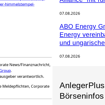
ger-himmelstempel-
07.08.2026
ABO Energy G
Energy vereinb
und ungarische
07.08.2026
orate News/Finanznachricht,
Group
.
rausgeber verantwortlich.
AnlegerPlus 
e Meldepflichten, Corporate
Börseninfos