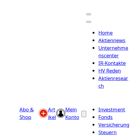
Home
Aktiennews
Unternehme
nscenter
IR-Kontakte
HV Reden
Aktienresear
ch
Abo &
Art
Mein
Investment
Shop
ikel
Konto
Fonds
Versicherung
Steuern