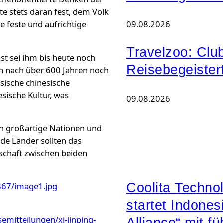
te stets daran fest, dem Volk
09.08.2026
 feste und aufrichtige
Travelzoo: Clu
st sei ihm bis heute noch
Reisebegeister
ch nach über 600 Jahren noch
sische chinesische
esische Kultur, was
09.08.2026
en großartige Nationen und
ide Länder sollten das
dschaft zwischen beiden
Coolita Techno
867/image1.jpg
startet Indone
mitteilungen/xi-jinping-
Alliance“ mit 