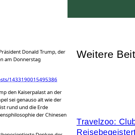
Weitere Bei
-Präsident Donald Trump, der
aben am Donnerstag
osts/1433190015495386
mp den Kaiserpalast an der
pel sei genauso alt wie der
ist rund und die Erde
bensphilosophie der Chinesen
Travelzoo: Clu
Reisebegeister
chenorientierte Denken der