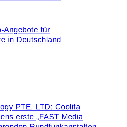
b-Angebote für
te in Deutschland
logy PTE. LTD: Coolita
siens erste „FAST Media
führenden Rundfunkanstalten