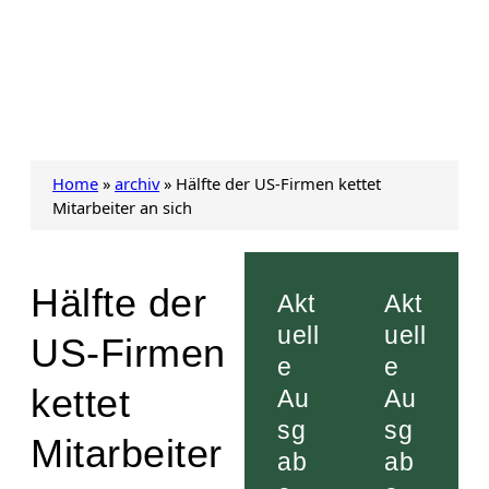
Home
»
archiv
»
Hälfte der US-Firmen kettet
Mitarbeiter an sich
Hälfte der
Akt
Akt
uell
uell
US-Firmen
e
e
kettet
Au
Au
sg
sg
Mitarbeiter
ab
ab