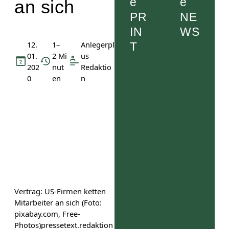
e
e
an sich
PR
NE
IN
WS
12.
1–
Anlegerpl
T
01.
2 Mi
us
202
nut
Redaktio
0
en
n
Vertrag: US-Firmen ketten
Mitarbeiter an sich (Foto:
pixabay.com, Free-
Photos)
pressetext.redaktion