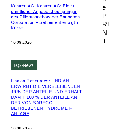
e
Kontron AG: Kontron AG: Eintritt
sämtlicher Angebotsbedingungen
P
des Pflichtangebots der Ennoconn
Corporation – Settlement erfolgt in
RI
Kürze
N
T
10.08.2026
EQS-News
Lindian Resources: LINDIAN
ERWIRBT DIE VERBLEIBENDEN
49 % DER ANTEILE UND ERHÄLT
DAMIT 100 % DER ANTEILE AN
DER VON SARECO
BETRIEBENEN HYDROMET-
ANLAGE
10.08.2026