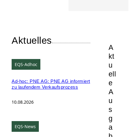
Aktuelles
A
kt
u
EQS-Adhoc
ell
e
Ad-hoc: PNE AG: PNE AG informiert
zu laufendem Verkaufsprozess
A
u
10.08.2026
s
g
a
EQS-News
b