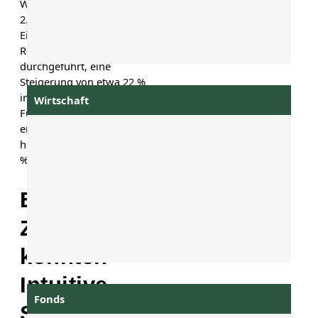
Weltweit wurden rund
2.286.000 chirurgische
Eingriffe mit den OP-
Robotern der Amerikaner
durchgeführt, eine
Steigerung von etwa 22 %
im Vergleich zum Vorjahr.
Wirtschaft
Für das laufende Jahr
erwartet das Management
hier ein Plus von 13 bis 16
%.
Endgültige
Zahlen
könnten
Intuitive-
Fonds
Surgical-