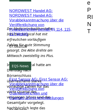
e
P
NORDWEST Handel AG:
NORDWEST Handel AG:
RI
Vorabbekanntmachung über die
N
Veröffentlichung von
Der Medizintechnikhersteller
Finanzberichten gemäß §§ 114, 115,
T
Intuitive Surgical hat mit
117 WpHG
erfreulichen vorläufigen
Zahlen für gute Stimmung
07.08.2026
gesorgt. Die Aktie drehte am
Mittwoch zweistellig ins Plus.
Intuitive Surgical hatte am
EQS-News
Dienstag nach
Börsenschluss
First Sensor AG: First Sensor AG:
überraschend starke
Vorabbekanntmachung über die
vorläufige Zahlen für das
Veröffentlichung von
vierte Quartal des
Quartalsberichten und
vergangen Jahres und das
Quartals-/Zwischenmitteilungen
Gesamtjahr vorgelegt.
Nachbörslich legte das