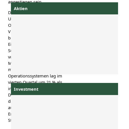
angestiegen sein.
Aktien
Der wichtigste
Umsatztreiber war der
Operationsroboter „da
Vinci“, der unter anderem
bei der Krebstherapie zum
Einsatz kommt. Intuitive
Surgical profitierte zudem
von gestiegenen Preisen für
Medizintechnik. Der Umsatz
mit dem „da Vinci“-
Operationssystemen lag im
vierten Quartal um 21 % als
im vorausgegangenen Jahr.
Investment
Den gestiegen Absatz führt
das Unternehmen vor allem
auf die postpandemische
Erholung in den Vereinigten
Staaten zurück.