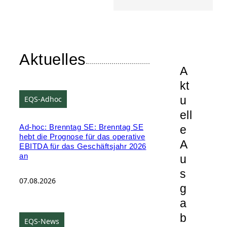
Aktuelles
A
kt
u
EQS-Adhoc
ell
e
Ad-hoc: Brenntag SE: Brenntag SE
hebt die Prognose für das operative
A
EBITDA für das Geschäftsjahr 2026
an
u
s
07.08.2026
g
a
b
EQS-News