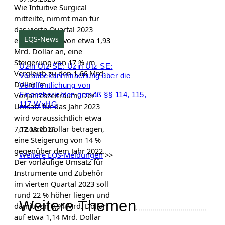
Wie Intuitive Surgical
mitteilte, nimmt man für
das vierte Quartal 2023
EQS-News
einen Umsatz von etwa 1,93
Mrd. Dollar an, eine
Steigerung von 17 % im
Uzin Utz SE: Uzin Utz SE:
Vergleich zu den 1,66 Mrd.
Vorabbekanntmachung über die
Dollar im
Veröffentlichung von
Vorjahreszeitraum. Der
Finanzberichten gemäß §§ 114, 115,
117 WpHG
Umsatz für das Jahr 2023
wird voraussichtlich etwa
7,12 Mrd. Dollar betragen,
07.08.2026
eine Steigerung von 14 %
gegenüber dem Jahr 2022.
Weitere EQS-Meldungen
>>
Der vorläufige Umsatz für
Instrumente und Zubehör
im vierten Quartal 2023 soll
rund 22 % höher liegen und
Weitere Themen
damit von 0,94 Mrd. Dollar
auf etwa 1,14 Mrd. Dollar