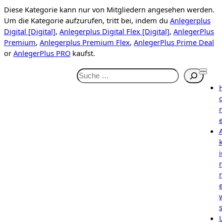
Diese Kategorie kann nur von Mitgliedern angesehen werden.
Um die Kategorie aufzurufen, tritt bei, indem du
Anlegerplus
Digital [Digital]
,
Anlegerplus Digital Flex [Digital]
,
AnlegerPlus
Premium
,
Anlegerplus Premium Flex
,
AnlegerPlus Prime Deal
or
AnlegerPlus PRO
kaufst.
S
u
c
h
e
n
i