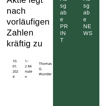
sg
sg
nach
ab
ab
e
e
vorläufigen
PR
NE
Zahlen
IN
WS
T
kräftig zu
10.
1–
Thomas
01.
2 Mi
G.
202
nute
Wunder
4
n