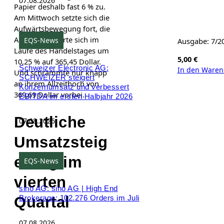
07.08.2026
Papier deshalb fast 6 % zu.
Am Mittwoch setzte sich die
Aufwärtsbewegung fort, die
Aktie verbesserte sich im
EQS-News
Ausgabe: 7/2
Laufe des Handelstages um
5,00
€
10,25 % auf 365,45 Dollar.
Schweizer Electronic AG:
In den Waren
Und schrammte nur knapp
SCHWEIZER steigert
an ihrem Allzeithoch von
Konzernumsatz und verbessert
369,69 Dollar vorbei.
EBITDA im ersten Halbjahr 2026
Deutliche
07.08.2026
Umsatzsteig
erung im
EQS-News
vierten
sino AG: sino AG | High End
Quartal
Brokerage: 102.276 Orders im Juli
07.08.2026