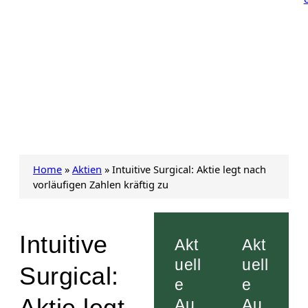
Home
»
Aktien
»
Intuitive Surgical: Aktie legt nach
vorläufigen Zahlen kräftig zu
Intuitive
Akt
Akt
uell
uell
Surgical:
e
e
Aktie legt
Au
Au