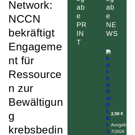
Network:
ab
ab
e
e
NCCN
PR
NE
bekräftigt
IN
WS
T
Engageme
nt für
Ressource
n zur
Bewältigun
g
2,50
€
Ausgabe:
krebsbedin
7/2026