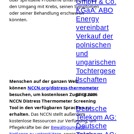
GmbH & Co.
den Umgang mit Krebs, seinen Symptomen
KGaA: ABO
oder seiner Behandlung erschweren
Energy
könnten.
vereinbart
Verkauf der
polnischen
und
ungarischen
Tochtergese
llschaften
Menschen auf der ganzen Welt
können
NCCN.org/distress-thermometer
besuchen, um kostenlosen Zugang zum
07.08.2026
NCCN Distress Thermometer Screening
Tool in den verfügbaren Sprachen zu
Deutsche
erhalten.
Das NCCN stellt außerdem
Telekom AG:
kostenlose Ressourcen zur Verfügung, um
Deutsche
Pflegekräfte bei der
Bewältigung von
Notlagen zu unterstützen
, sowie eine neu