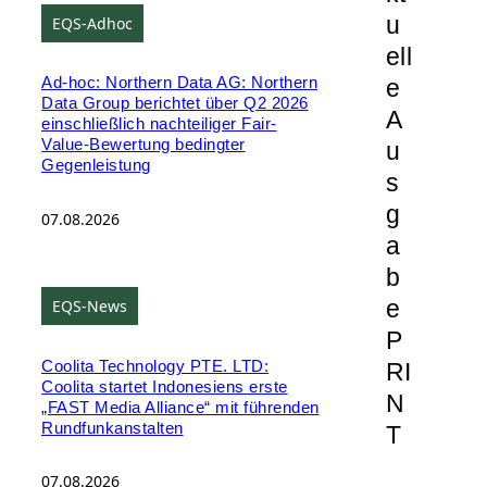
u
EQS-Adhoc
ell
e
Ad-hoc: Northern Data AG: Northern
Data Group berichtet über Q2 2026
A
einschließlich nachteiliger Fair-
Value-Bewertung bedingter
u
Gegenleistung
s
g
07.08.2026
a
b
e
EQS-News
P
Coolita Technology PTE. LTD:
RI
Coolita startet Indonesiens erste
N
„FAST Media Alliance“ mit führenden
Rundfunkanstalten
T
07.08.2026