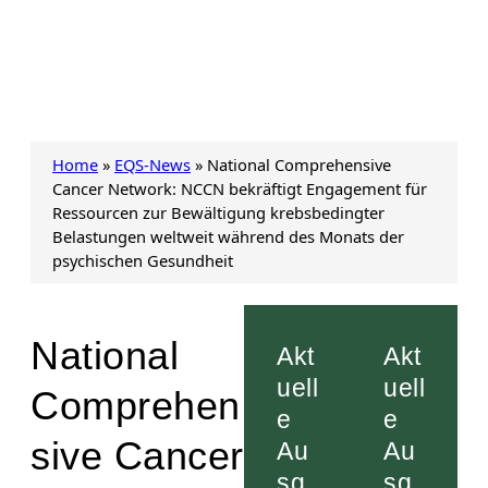
Home
»
EQS-News
»
National Comprehensive
Cancer Network: NCCN bekräftigt Engagement für
Ressourcen zur Bewältigung krebsbedingter
Belastungen weltweit während des Monats der
psychischen Gesundheit
National
Akt
Akt
uell
uell
Comprehen
e
e
sive Cancer
Au
Au
sg
sg