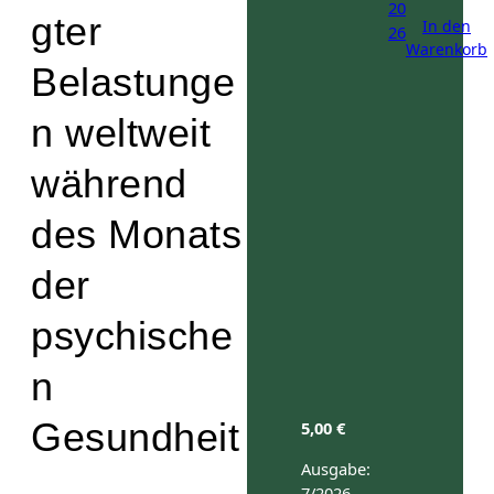
gter
In den
Warenkorb
Belastunge
n weltweit
während
des Monats
der
psychische
n
Gesundheit
5,00
€
Ausgabe:
7/2026