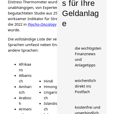
s für Ihre
Distress Thermometer wurde zuvor in einer
unabhängigen, von Experten
Geldanlag
begutachteten Studie aus 25 Ländern als
wirksamer Indikator für Stress bestätigt,
e
die 2022 in
Psycho-Oncology
veröffentlicht
wurde.
Die vollständige Liste der verfügbaren
Sprachen umfasst neben Englisch auch
die wichtigsten
andere Sprachen:
Finanznews
und
Afrikaa
Anlagetipps
ns
Albanis
wöchentlich
ch
Hindi
direkt ins
Amhari
Hmong
Postfach
sch
Ungaris
Portugi
Arabisc
ch
esisch *
h
Isländis
Punjabi
kostenfrei und
Armeni
ch
Rumäni
unverbindlich.