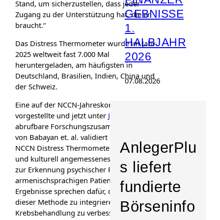
Stand, um sicherzustellen, dass jeder
GEBNISSE
Zugang zu der Unterstützung hat, die er
braucht.“
1.
HALBJAHR
Das Distress Thermometer wurde im Jahr
2025 weltweit fast 7.000 Mal
2026
heruntergeladen, am häufigsten in
Deutschland, Brasilien, Indien, China und
07.08.2026
der Schweiz.
Eine auf der NCCN-Jahreskonferenz 2026
vorgestellte und jetzt unter
JNCCN.org
abrufbare Forschungszusammenfassung
von Babayan et. al. validiert das übersetzte
AnlegerPlu
NCCN Distress Thermometer als hilfreiches
und kulturell angemessenes Instrument
s liefert
zur Erkennung psychischer Probleme bei
armenischsprachigen Patienten. Die
fundierte
Ergebnisse sprechen dafür, den Einsatz
dieser Methode zu integrieren, um die
Börseninfo
Krebsbehandlung zu verbessern. Das NCCN