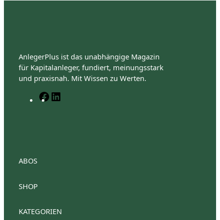
AnlegerPlus ist das unabhängige Magazin
für Kapitalanleger, fundiert, meinungsstark
und praxisnah. Mit Wissen zu Werten.
F
L
a
i
c
n
e
k
b
e
o
d
o
I
ABOS
k
n
SHOP
AnlegerPlus Premium
Anlegerplus Premium Flex
Anlegerplus Digital
AnlegerPlus
KATEGORIEN
Anlegerplus News
Anlegerplus Dividend
Anleger
Anlegerplus Digital Flex