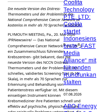
Coolita
Die neueste Version des Distress-
Technology
Thermometers und der Problemliste des
PTE. LTD:
National Comprehensive Cancer Network ist
Coolita
kostenlos in mehr als 70 Sprachen erhältlich.
startet
PLYMOUTH MEETING, Pa., 20. Mai 2026
Indonesiens
/PRNewswire/ — Das National
erste „FAST
®
®
Comprehensive Cancer Network
(NCCN
)-
ein Zusammenschluss führender
Media
Krebszentren- gibt bekannt, dass die
Alliance“ mit
neueste Version des NCCN Distress
führenden
Thermometers und der Problemliste, ein
schnelles, validiertes Screening-Tool (0-10-
Rundfunkan
Skala), in mehr als 70 Sprachen zur
stalten
Erkennung und Behandlung von
Patientenstress verfügbar ist. Mit diesem
07.08.2026
einseitigen Instrument können
Krebsmediziner ihre Patienten schnell und
ABO Energy
effektiv auf psychische, physische, soziale
oder spirituelle Probleme untersuchen, die