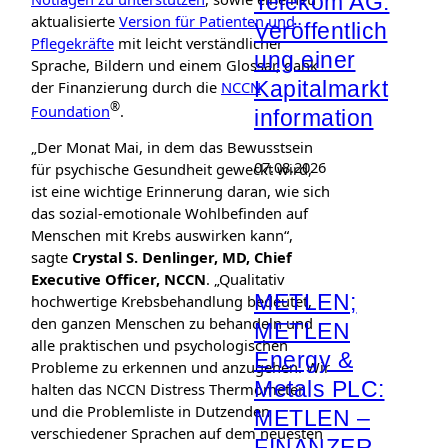
Telekom AG:
aktualisierte
Version für Patienten und
Veröffentlich
Pflegekräfte
mit leicht verständlicher
ung einer
Sprache, Bildern und einem Glossar, dank
Kapitalmarkt
der Finanzierung durch die
NCCN
®
Foundation
.
information
„Der Monat Mai, in dem das Bewusstsein
07.08.2026
für psychische Gesundheit geweckt wird,
ist eine wichtige Erinnerung daran, wie sich
das sozial-emotionale Wohlbefinden auf
Menschen mit Krebs auswirken kann“,
sagte
Crystal S. Denlinger, MD, Chief
Executive Officer, NCCN
. „Qualitativ
METLEN;
hochwertige Krebsbehandlung bedeutet,
den ganzen Menschen zu behandeln und
METLEN
alle praktischen und psychologischen
Energy &
Probleme zu erkennen und anzugehen. Wir
Metals PLC:
halten das NCCN Distress Thermometer
und die Problemliste in Dutzenden
METLEN –
verschiedener Sprachen auf dem neuesten
FINANZER