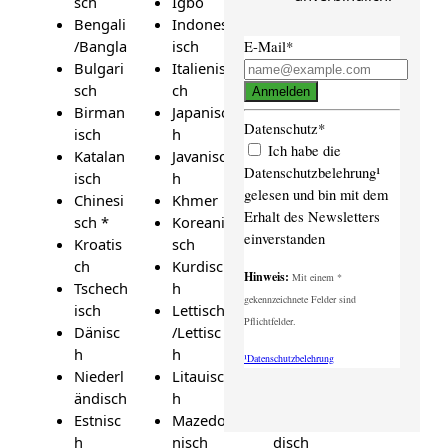
sch
Igbo
sch
Bengali
Indones
Russisc
/Bangla
isch
h
E-Mail*
Bulgari
Italienis
Serbisc
sch
ch
h
Anmelden
Birman
Japanisc
Slowaki
Datenschutz*
isch
h
sch
Ich habe die
Katalan
Javanisc
Sloweni
Datenschutzbelehrung¹
isch
h
sch
gelesen und bin mit dem
Chinesi
Khmer
Somali
Erhalt des Newsletters
sch *
Koreani
Spanisc
einverstanden
Kroatis
sch
h *
ch
Kurdisc
Suaheli
Hinweis:
Mit einem *
Tschech
h
Schwed
gekennzeichnete Felder sind
isch
Lettisch
isch
Pflichtfelder.
Dänisc
/Lettisc
Tagalog
h
h
Tamilisc
¹Datenschutzbelehrung
Niederl
Litauisc
h
ändisch
h
Telugu
Estnisc
Mazedo
Thailän
h
nisch
disch