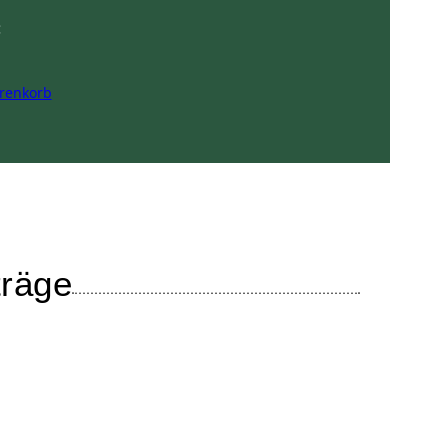
:
renkorb
träge