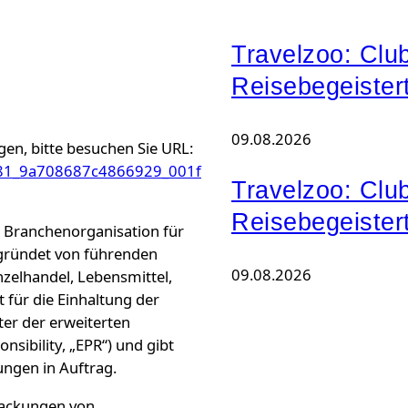
Travelzoo: Clu
Reisebegeister
09.08.2026
gen, bitte besuchen Sie URL:
9981_9a708687c4866929_001f
Travelzoo: Clu
Reisebegeister
ge Branchenorganisation für
gründet von führenden
09.08.2026
elhandel, Lebensmittel,
 für die Einhaltung der
er der erweiterten
sibility, „EPR“) und gibt
ungen in Auftrag.
rpackungen von