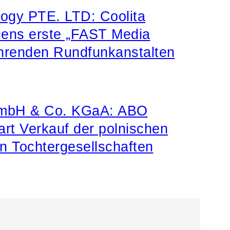
logy PTE. LTD: Coolita
siens erste „FAST Media
führenden Rundfunkanstalten
mbH & Co. KGaA: ABO
art Verkauf der polnischen
n Tochtergesellschaften