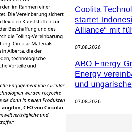
werden im Rahmen einer
Coolita Techno
et. Die Vereinbarung sichert
startet Indone
 flexiblen Kunststoffen zur
n der Beschaffung und des
Alliance“ mit 
ch die Tolling-Vereinbarung
ung. Circular Materials
07.08.2026
n Alberta, die der
egen, technologische
ABO Energy G
che Vorteile und
Energy vereinb
und ungarische
rliche Engagement von Circular
Technologien werden recycelte
die sie dann in neuen Produkten
07.08.2026
 Langdon, CEO von Circular
 umweltverträgliche und
toffe.“