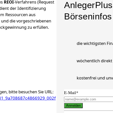
es
REOI
-Verfahrens (Request
AnlegerPlus 
dient der Identifizierung
Börseninfos
 um Ressourcen aus
 und die vorgeschriebenen
ückgewinnung zu erfüllen.
die wichtigsten F
wöchentlich direkt
kostenfrei und unv
gen, bitte besuchen Sie URL:
E-Mail*
9981_9a708687c4866929_002f
Anmelden