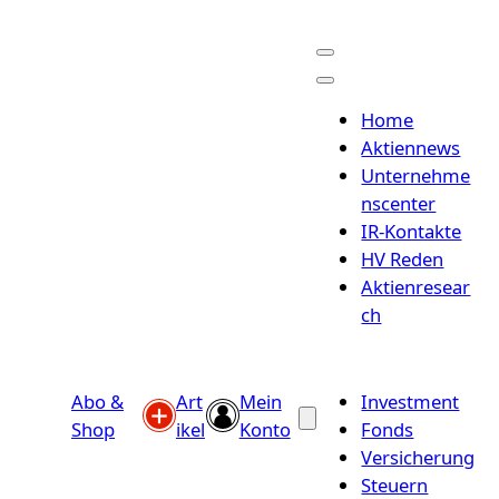
Home
Aktiennews
Unternehme
nscenter
IR-Kontakte
HV Reden
Aktienresear
ch
Abo &
Art
Mein
Investment
Shop
ikel
Konto
Fonds
Versicherung
Steuern