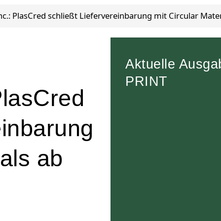
nc.: PlasCred schließt Liefervereinbarung mit Circular Mater
Aktuelle Ausga
PRINT
PlasCred
einbarung
ials ab