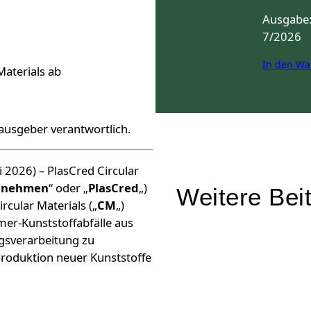
Ausgabe
7/2026
In den Wa
Materials ab
rausgeber verantwortlich.
i 2026) – PlasCred Circular
rnehmen
“ oder „
PlasCred
„)
Weitere Bei
rcular Materials („
CM
„)
er-Kunststoffabfälle aus
ngsverarbeitung zu
Produktion neuer Kunststoffe