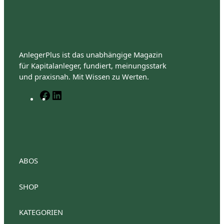
AnlegerPlus ist das unabhängige Magazin
für Kapitalanleger, fundiert, meinungsstark
und praxisnah. Mit Wissen zu Werten.
F
L
a
i
c
n
e
k
b
e
o
d
o
I
ABOS
k
n
SHOP
AnlegerPlus Premium
Anlegerplus Premium Flex
Anlegerplus Digital
AnlegerPlus
KATEGORIEN
Anlegerplus News
Anlegerplus Dividend
Anleger
Anlegerplus Digital Flex