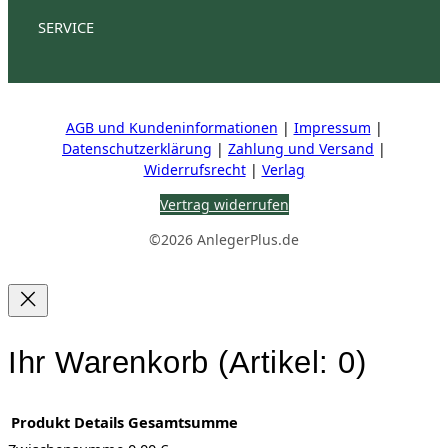
AnlegerPlus Pro
SERVICE
Aktien
Investment
Fonds
Mein Konto
Kontakt
Stellenangebote
Mediadaten
Vertrag kün
Steuern
Wirtschaft
AGB und Kundeninformationen
|
Impressum
|
IR-Kontakte
Datenschutzerklärung
|
Zahlung und Versand
|
HV Reden
Widerrufsrecht
|
Verlag
Vertrag widerrufen
©2026 AnlegerPlus.de
Ihr Warenkorb
(Artikel: 0)
Produkt
Details
Gesamtsumme