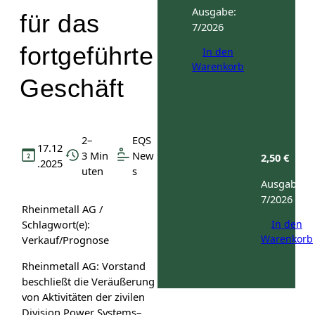
Ausgabe:
für das
7/2026
fortgeführte
In den
Warenkorb
Geschäft
2–
EQS
17.12
3 Min
New
2,50
€
.2025
uten
s
Ausgabe:
7/2026
Rheinmetall AG /
In den
Schlagwort(e):
Warenkorb
Verkauf/Prognose
Rheinmetall AG: Vorstand
beschließt die Veräußerung
von Aktivitäten der zivilen
Division Power Systems–