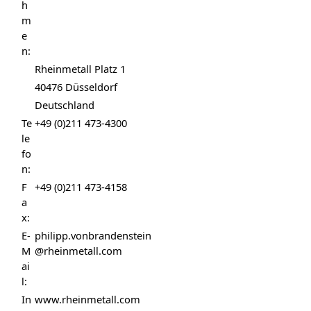
h
m
e
n:
Rheinmetall Platz 1
40476 Düsseldorf
Deutschland
Te
+49 (0)211 473-4300
le
fo
n:
F
+49 (0)211 473-4158
a
x:
E-
philipp.vonbrandenstein
M
@rheinmetall.com
ai
l:
In
www.rheinmetall.com