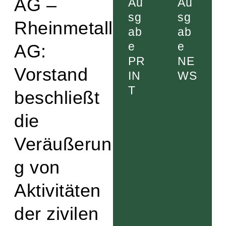
AG –
Au
Au
sg
sg
Rheinmetall
ab
ab
e
e
AG:
PR
NE
Vorstand
IN
WS
T
beschließt
die
Veräußerun
g von
Aktivitäten
der zivilen