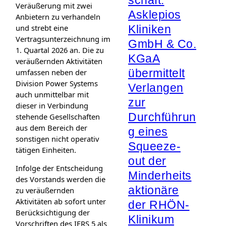
schaft:
Veräußerung mit zwei
Asklepios
Anbietern zu verhandeln
und strebt eine
Kliniken
Vertragsunterzeichnung im
GmbH & Co.
1. Quartal 2026 an. Die zu
KGaA
veräußernden Aktivitäten
übermittelt
umfassen neben der
Division Power Systems
Verlangen
auch unmittelbar mit
zur
dieser in Verbindung
Durchführun
stehende Gesellschaften
aus dem Bereich der
g eines
sonstigen nicht operativ
Squeeze-
tätigen Einheiten.
out der
Infolge der Entscheidung
Minderheits
des Vorstands werden die
aktionäre
zu veräußernden
Aktivitäten ab sofort unter
der RHÖN-
Berücksichtigung der
Klinikum
Vorschriften des IFRS 5 als