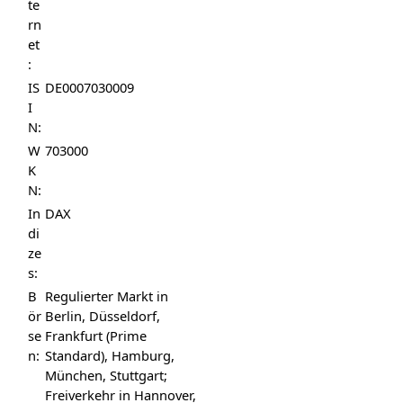
te
rn
et
:
IS
DE0007030009
I
N:
W
703000
K
N:
In
DAX
di
ze
s:
B
Regulierter Markt in
ör
Berlin, Düsseldorf,
se
Frankfurt (Prime
n:
Standard), Hamburg,
München, Stuttgart;
Freiverkehr in Hannover,