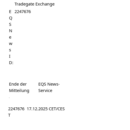
Tradegate Exchange
E
2247676
Q
S
N
e
w
s
I
D:
Ende der
EQS News-
Mitteilung
Service
2247676 17.12.2025 CET/CES
T