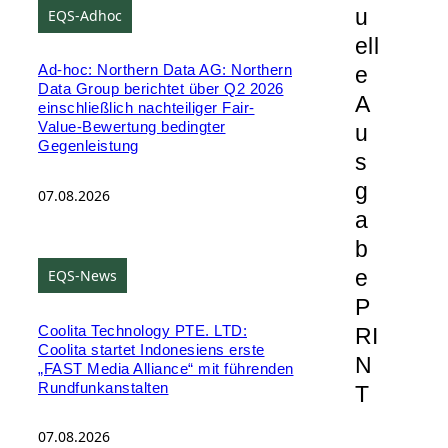
u
EQS-Adhoc
ell
e
Ad-hoc: Northern Data AG: Northern
Data Group berichtet über Q2 2026
A
einschließlich nachteiliger Fair-
Value-Bewertung bedingter
u
Gegenleistung
s
g
07.08.2026
a
b
e
EQS-News
P
Coolita Technology PTE. LTD:
RI
Coolita startet Indonesiens erste
N
„FAST Media Alliance“ mit führenden
Rundfunkanstalten
T
07.08.2026