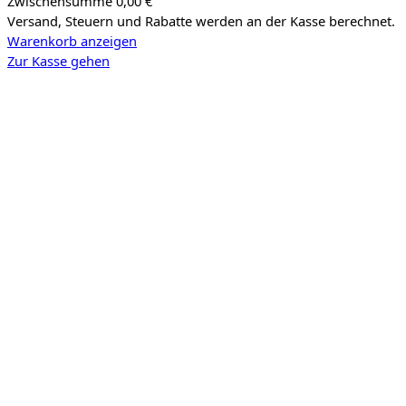
Zwischensumme
0,00 €
Versand, Steuern und Rabatte werden an der Kasse berechnet.
Produkte
Warenkorb anzeigen
im
Zur Kasse gehen
Warenkorb