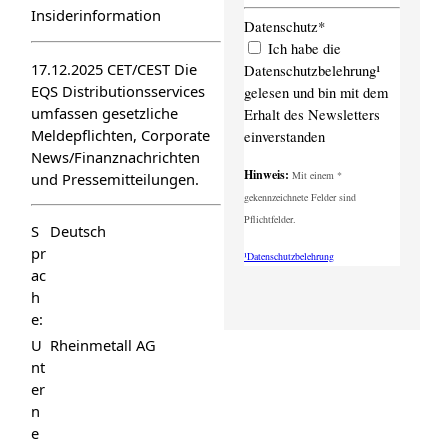
Insiderinformation
Datenschutz*
Ich habe die
17.12.2025 CET/CEST Die
Datenschutzbelehrung¹
EQS Distributionsservices
gelesen und bin mit dem
umfassen gesetzliche
Erhalt des Newsletters
Meldepflichten, Corporate
einverstanden
News/Finanznachrichten
Hinweis:
Mit einem *
und Pressemitteilungen.
gekennzeichnete Felder sind
Pflichtfelder.
S
Deutsch
pr
¹Datenschutzbelehrung
ac
h
e:
U
Rheinmetall AG
nt
er
n
e