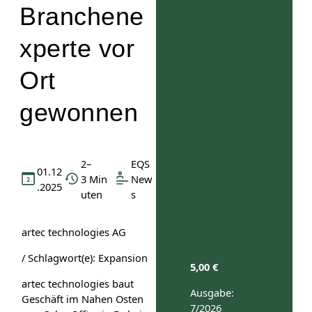
Branchene
xperte vor
Ort
gewonnen
2–
EQS
01.12
3 Min
New
.2025
uten
s
artec technologies AG
/ Schlagwort(e): Expansion
5,00
€
artec technologies baut
Ausgabe:
Geschäft im Nahen Osten
7/2026