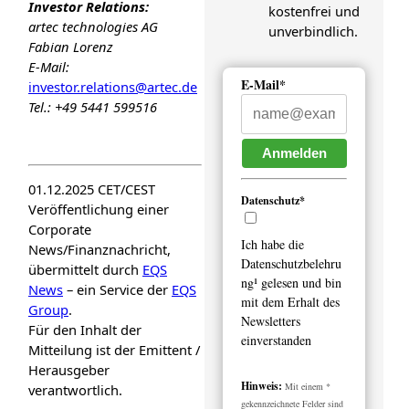
Investor Relations:
kostenfrei und
artec technologies AG
unverbindlich.
Fabian Lorenz
E-Mail:
E-Mail*
investor.relations@artec.de
Tel.: +49 5441 599516
Anmelden
01.12.2025 CET/CEST
Datenschutz*
Veröffentlichung einer
Corporate
Ich habe die
News/Finanznachricht,
Datenschutzbelehru
übermittelt durch
EQS
ng¹ gelesen und bin
News
– ein Service der
EQS
mit dem Erhalt des
Group
.
Newsletters
Für den Inhalt der
einverstanden
Mitteilung ist der Emittent /
Herausgeber
Hinweis:
Mit einem *
verantwortlich.
gekennzeichnete Felder sind