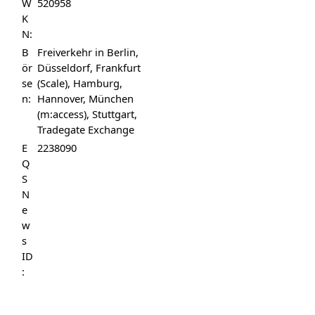
W
520958
K
N:
B
Freiverkehr in Berlin,
ör
Düsseldorf, Frankfurt
se
(Scale), Hamburg,
n:
Hannover, München
(m:access), Stuttgart,
Tradegate Exchange
E
2238090
Q
S
N
e
w
s
ID
: