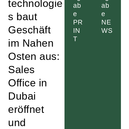
technologie
ab
ab
e
e
s baut
PR
NE
Geschäft
IN
WS
T
im Nahen
Osten aus:
Sales
Office in
Dubai
eröffnet
und