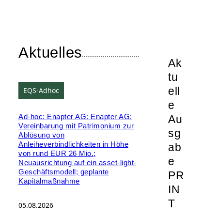
Aktuelles
Ak
tu
ell
EQS-Adhoc
e
Au
Ad-hoc: Enapter AG: Enapter AG:
Vereinbarung mit Patrimonium zur
sg
Ablösung von
Anleiheverbindlichkeiten in Höhe
ab
von rund EUR 26 Mio.;
e
Neuausrichtung auf ein asset-light-
Geschäftsmodell; geplante
PR
Kapitalmaßnahme
IN
T
05.08.2026