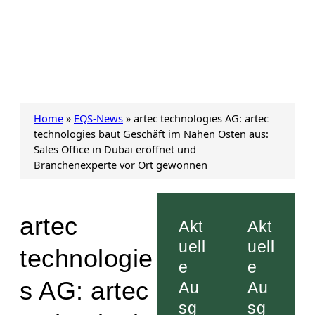
Home
»
EQS-News
»
artec technologies AG: artec
technologies baut Geschäft im Nahen Osten aus:
Sales Office in Dubai eröffnet und
Branchenexperte vor Ort gewonnen
artec
Akt
Akt
uell
uell
technologie
e
e
s AG: artec
Au
Au
sg
sg