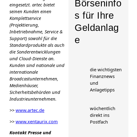
Börseninfo
eingesetzt. artec bietet
seinen Kunden einen
s für Ihre
Komplettservice
(Projektierung,
Geldanlag
Inbetriebnahme, Service &
e
Support) sowohl für die
Standardprodukte als auch
die Sonderentwicklungen
und Cloud-Dienste an.
Kunden sind nationale und
die wichtigsten
internationale
Finanznews
Broadcastunternehmen,
und
Medienhäuser,
Anlagetipps
Sicherheitsbehörden und
Industrieunternehmen.
wöchentlich
>>
www.artec.de
direkt ins
>>
www.xentaurix.com
Postfach
Kontakt Presse und