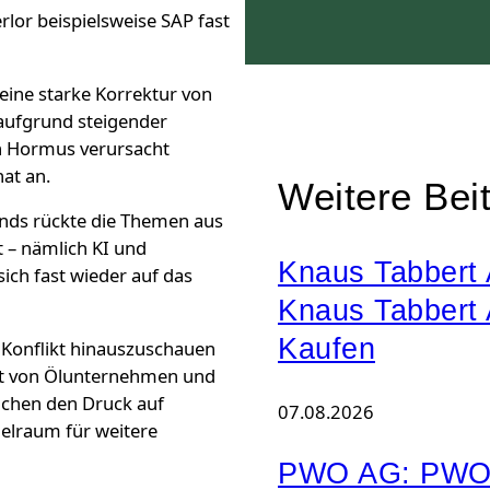
rlor beispielsweise SAP fast
 eine starke Korrektur von
 aufgrund steigender
on Hormus verursacht
at an.
Weitere Bei
ands rückte die Themen aus
t – nämlich KI und
Knaus Tabbert 
ich fast wieder auf das
Knaus Tabbert
Kaufen
n Konflikt hinauszuschauen
hrt von Ölunternehmen und
ichen den Druck auf
07.08.2026
elraum für weitere
PWO AG: PWO-G