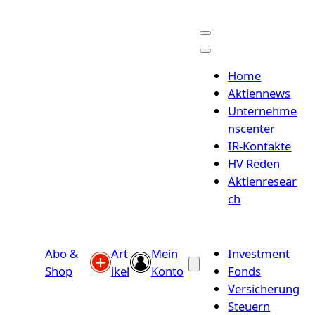
Home
Aktiennews
Unternehme
nscenter
IR-Kontakte
HV Reden
Aktienresear
ch
Abo &
Art
Mein
Investment
Shop
ikel
Konto
Fonds
Versicherung
Steuern