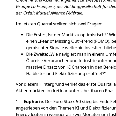
Groupe La Française, der Holdinggesellschaft für d
der Crédit Mutuel Alliance Fédérale.
Im letzten Quartal stellten sich zwei Fragen:
Die Erste: „Ist der Markt zu optimistisch?“ Wi
einen „Fear of Missing Out“-Trend (FOMO), be
gemischter Signale weiterhin investiert bliebe
Die Zweite: „Wie navigiert man in einem Umfe
Ölpreise Verbraucher und Industrieunterneh
massive Einsatz von KI Chancen in den Berei
Halbleiter und Elektrifizierung eröffnet?“
Vor diesem Hintergrund verlief das erste Quartal 
Aktienmärkten in drei klar unterscheidbaren Phas
1.
Euphorie
. Der Euro Stoxx 50 stieg bis Ende F
angetrieben von den Themen KI und Elektrifizier
Energy legten in weniger als zwei Monaten um fas