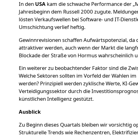
In den
USA
kam die schwache Performance der „Ma
Jahresbeginn dem Russell 2000 zugute. Meldunge
lösten Verkaufswellen bei Software- und IT-Dienstl
Umschichtung verlief heftig.
Gewinnrevisionen schaffen Aufwärtspotenzial, da
attraktiver werden, auch wenn der Markt die lang
Blockade der Straße von Hormus wahrscheinlich un
Ein weiterer zu beobachtender Faktor sind die Zw
Welche Sektoren sollten im Vorfeld der Wahlen i
werden? Prinzipiell werden zyklische Werte, KI-Ge
Verteidigungssektor durch die Investitionsprogno
künstlichen Intelligenz gestützt.
Ausblick
Zu Beginn dieses Quartals bleiben wir vorsichtig op
Strukturelle Trends wie Rechenzentren, Elektrifizi