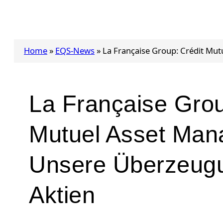
Home
»
EQS-News
»
La Française Group: Crédit Mu
La Française Grou
Mutuel Asset Man
Unsere Überzeugu
Aktien