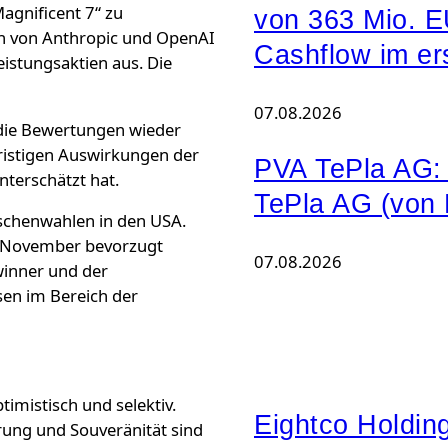
gnificent 7“ zu
von 363 Mio. E
n von Anthropic und OpenAI
Cashflow im er
eistungsaktien aus. Die
07.08.2026
 die Bewertungen wieder
fristigen Auswirkungen der
PVA TePla AG: 
terschätzt hat.
TePla AG (von
ischenwahlen in den USA.
m November bevorzugt
07.08.2026
winner und der
sen im Bereich der
timistisch und selektiv.
Eightco Holdi
erung und Souveränität sind