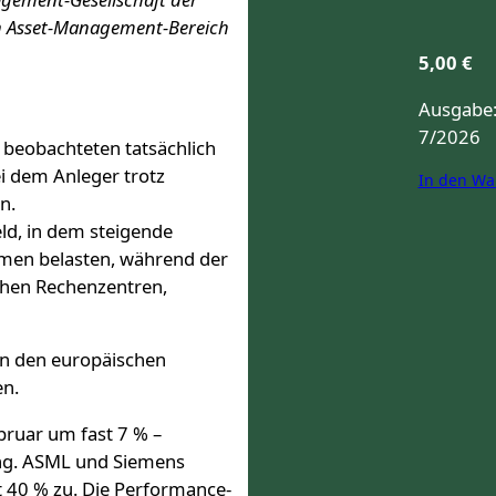
en Asset-Management-Bereich
5,00
€
Ausgabe
7/2026
r beobachteten tatsächlich
i dem Anleger trotz
In den Wa
n.
ld, in dem steigende
men belasten, während der
chen Rechenzentren,
an den europäischen
en.
ebruar um fast 7 % –
ung. ASML und Siemens
t 40 % zu. Die Performance-