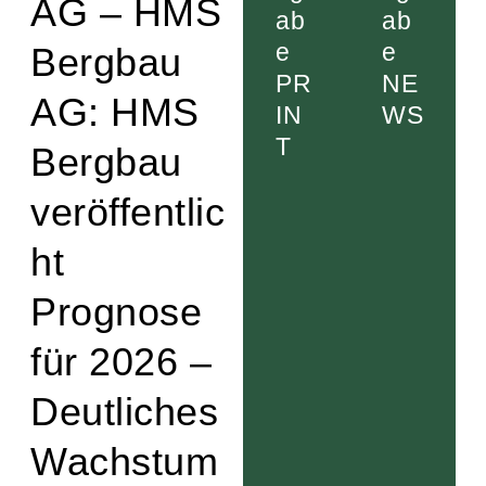
AG – HMS
ab
ab
e
e
Bergbau
PR
NE
AG: HMS
IN
WS
T
Bergbau
veröffentlic
ht
Prognose
für 2026 –
Deutliches
Wachstum