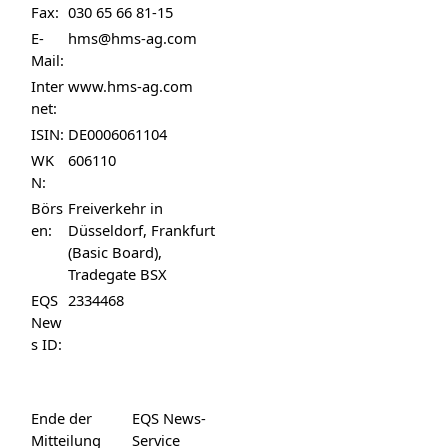
Fax:
030 65 66 81-15
E-
hms@hms-ag.com
Mail:
Inter
www.hms-ag.com
net:
ISIN:
DE0006061104
WK
606110
N:
Börs
Freiverkehr in
en:
Düsseldorf, Frankfurt
(Basic Board),
Tradegate BSX
EQS
2334468
New
s ID:
Ende der
EQS News-
Mitteilung
Service