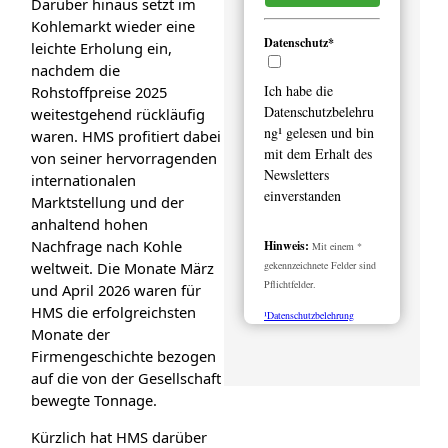
Darüber hinaus setzt im
Kohlemarkt wieder eine
Datenschutz*
leichte Erholung ein,
nachdem die
Ich habe die
Rohstoffpreise 2025
Datenschutzbelehru
weitestgehend rückläufig
ng¹ gelesen und bin
waren. HMS profitiert dabei
mit dem Erhalt des
von seiner hervorragenden
Newsletters
internationalen
einverstanden
Marktstellung und der
anhaltend hohen
Nachfrage nach Kohle
Hinweis:
Mit einem *
gekennzeichnete Felder sind
weltweit. Die Monate März
Pflichtfelder.
und April 2026 waren für
HMS die erfolgreichsten
¹Datenschutzbelehrung
Monate der
Firmengeschichte bezogen
auf die von der Gesellschaft
bewegte Tonnage.
Kürzlich hat HMS darüber