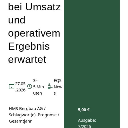
bei Umsatz
und
operativem
Ergebnis
erwartet
3–
EQS
27.05
5 Min
New
.2026
uten
s
HMS Bergbau AG /
5,00
€
Schlagwort(e): Prognose /
Ausgabe:
Gesamtjahr
7/2026