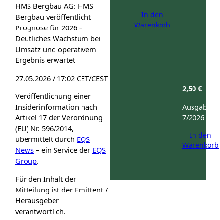
HMS Bergbau AG: HMS
In den
Bergbau veröffentlicht
Warenkorb
Prognose für 2026 –
Deutliches Wachstum bei
Umsatz und operativem
Ergebnis erwartet
27.05.2026 / 17:02 CET/CEST
2,50
€
Veröffentlichung einer
Ausgabe:
Insiderinformation nach
7/2026
Artikel 17 der Verordnung
(EU) Nr. 596/2014,
In den
übermittelt durch
EQS
Warenkorb
News
– ein Service der
EQS
Group
.
Für den Inhalt der
Mitteilung ist der Emittent /
Herausgeber
verantwortlich.