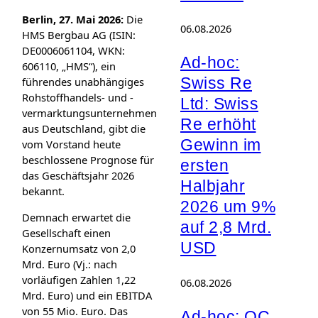
Berlin, 27. Mai 2026:
Die
06.08.2026
HMS Bergbau AG (ISIN:
DE0006061104, WKN:
Ad-hoc:
606110, „HMS“), ein
Swiss Re
führendes unabhängiges
Rohstoffhandels- und -
Ltd: Swiss
vermarktungsunternehmen
Re erhöht
aus Deutschland, gibt die
Gewinn im
vom Vorstand heute
beschlossene Prognose für
ersten
das Geschäftsjahr 2026
Halbjahr
bekannt.
2026 um 9%
Demnach erwartet die
auf 2,8 Mrd.
Gesellschaft einen
USD
Konzernumsatz von 2,0
Mrd. Euro (Vj.: nach
vorläufigen Zahlen 1,22
06.08.2026
Mrd. Euro) und ein EBITDA
von 55 Mio. Euro. Das
Ad-hoc: OC