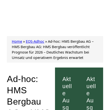
Home
»
EQS-Adhoc
»
Ad-hoc: HMS Bergbau AG –
HMS Bergbau AG: HMS Bergbau veröffentlicht
Prognose für 2026 – Deutliches Wachstum bei
Umsatz und operativem Ergebnis erwartet
Ad-hoc:
Akt
Akt
uell
uell
HMS
e
e
Bergbau
Au
Au
sg
sg