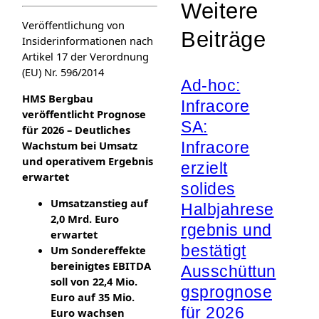
Weitere
Veröffentlichung von
Beiträge
Insiderinformationen nach
Artikel 17 der Verordnung
(EU) Nr. 596/2014
Ad-hoc:
HMS Bergbau
Infracore
veröffentlicht Prognose
SA:
für 2026 – Deutliches
Wachstum bei Umsatz
Infracore
und operativem Ergebnis
erzielt
erwartet
solides
Umsatzanstieg auf
Halbjahrese
2,0 Mrd. Euro
rgebnis und
erwartet
bestätigt
Um Sondereffekte
bereinigtes EBITDA
Ausschüttun
soll von 22,4 Mio.
gsprognose
Euro auf 35
Mio.
für 2026
Euro wachsen