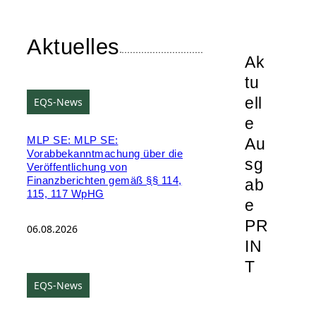
Aktuelles
Ak
tu
ell
EQS-News
e
Au
MLP SE: MLP SE:
Vorabbekanntmachung über die
sg
Veröffentlichung von
Finanzberichten gemäß §§ 114,
ab
115, 117 WpHG
e
PR
06.08.2026
IN
T
EQS-News