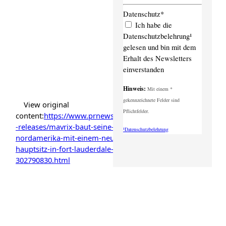
Datenschutz*
Ich habe die
Datenschutzbelehrung¹
gelesen und bin mit dem
Erhalt des Newsletters
einverstanden
Hinweis:
Mit einem *
gekennzeichnete Felder sind
View original
Pflichtfelder.
content:
https://www.prnewswire.com/news
-releases/mavrix-baut-seine-prasenz-in-
¹Datenschutzbelehrung
nordamerika-mit-einem-neuen-us-
hauptsitz-in-fort-lauderdale-aus-
302790830.html