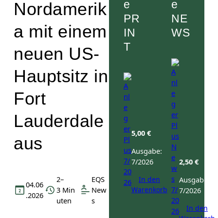
e
e
Nordamerik
PR
NE
a mit einem
IN
WS
T
neuen US-
Hauptsitz in
Fort
Lauderdale
5,00
€
aus
Ausgabe:
7/2026
2,50
€
2–
EQS
In den
Ausgabe:
04.06
Warenkorb
3 Min
New
7/2026
.2026
uten
s
In den