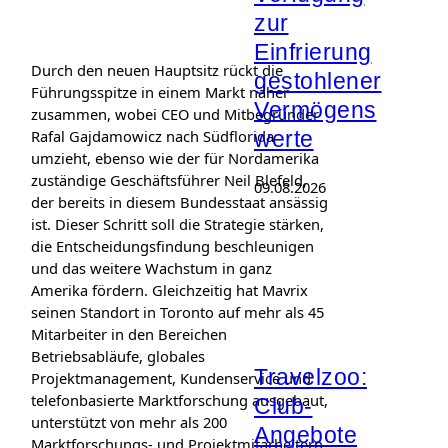
zur
Einfrierung
Durch den neuen Hauptsitz rückt die
gestohlener
Führungsspitze in einem Markt näher
Vermögens
zusammen, wobei CEO und Mitbegründer
werte
Rafal Gajdamowicz nach Südflorida
umzieht, ebenso wie der für Nordamerika
zuständige Geschäftsführer Neil Blefeld,
09.08.2026
der bereits in diesem Bundesstaat ansässig
ist. Dieser Schritt soll die Strategie stärken,
die Entscheidungsfindung beschleunigen
und das weitere Wachstum in ganz
Amerika fördern. Gleichzeitig hat Mavrix
seinen Standort in Toronto auf mehr als 45
Mitarbeiter in den Bereichen
Betriebsabläufe, globales
Travelzoo:
Projektmanagement, Kundenservice und
telefonbasierte Marktforschung ausgebaut,
Club-
unterstützt von mehr als 200
Angebote
Marktforschungs- und Projektmitarbeitern