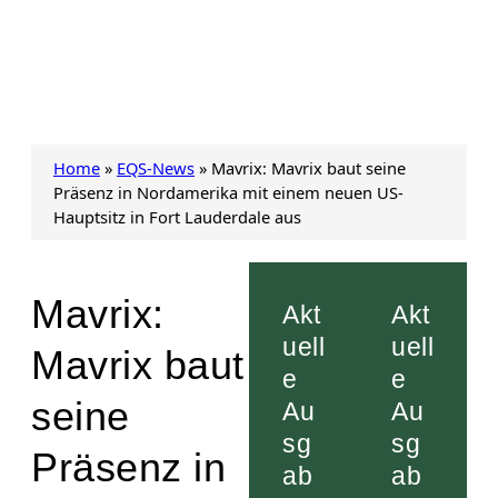
Home
»
EQS-News
»
Mavrix: Mavrix baut seine
Präsenz in Nordamerika mit einem neuen US-
Hauptsitz in Fort Lauderdale aus
Mavrix:
Akt
Akt
uell
uell
Mavrix baut
e
e
seine
Au
Au
sg
sg
Präsenz in
ab
ab