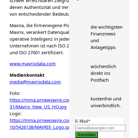
schwer erreichbaren Zielgruppen, bei
denen Authentizität und Verifizierbarkeit
von entscheidender Bedeutung sind.
Maxna, die firmeneigene Plattform von
die wichtigsten
Mavrix, verankert Datenqualität und
Finanznews
operative Intelligenz in jedem Projekt. Das
und
Unternehmen ist nach ISO 20252, ISO 9001
Anlagetipps
und ISO 27001 zertifiziert.
www.mavrixdata.com
wöchentlich
direkt ins
Medienkontakt
Postfach
media@mavrixdata.com
Foto:
kostenfrei und
https://mma.prnewswire.com/media/29942
unverbindlich.
31/Mavrix_New_US_HQ.jpg
Logo:
https://mma.prnewswire.com/media/27361
E-Mail*
10/5426138/MAVRIX_Logo.jpg
Anmelden