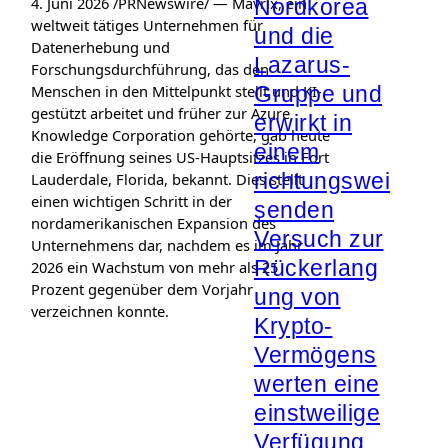
4. Juni 2026 /PRNewswire/ — Mavrix, ein
Nordkorea
weltweit tätiges Unternehmen für
und die
Datenerhebung und
Lazarus-
Forschungsdurchführung, das den
Gruppe und
Menschen in den Mittelpunkt stellt und KI-
gestützt arbeitet und früher zur Azure
erwirkt in
Knowledge Corporation gehörte, gab heute
einem
die Eröffnung seines US-Hauptsitzes in Fort
richtungswei
Lauderdale, Florida, bekannt. Dies stellt
einen wichtigen Schritt in der
senden
nordamerikanischen Expansion des
Versuch zur
Unternehmens dar, nachdem es im Jahr
Rückerlang
2026 ein Wachstum von mehr als 25
Prozent gegenüber dem Vorjahr
ung von
verzeichnen konnte.
Krypto-
Vermögens
werten eine
einstweilige
Verfügung