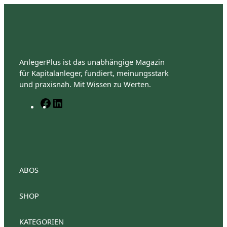
AnlegerPlus ist das unabhängige Magazin
für Kapitalanleger, fundiert, meinungsstark
und praxisnah. Mit Wissen zu Werten.
F
L
a
i
c
n
e
k
b
e
o
d
o
I
ABOS
k
n
SHOP
AnlegerPlus Premium
Anlegerplus Premium Flex
Anlegerplus Digital
AnlegerPlus
KATEGORIEN
Anlegerplus News
Anlegerplus Dividend
Anleger