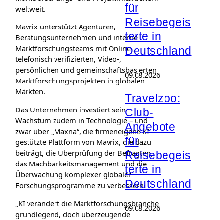
für
weltweit.
Reisebegeis
Mavrix unterstützt Agenturen,
terte in
Beratungsunternehmen und interne
Marktforschungsteams mit Online-,
Deutschland
telefonisch verifizierten, Video-,
persönlichen und gemeinschaftsbasierten
09.08.2026
Marktforschungsprojekten in globalen
Märkten.
Travelzoo:
Das Unternehmen investiert sein
Club-
Wachstum zudem in Technologie – und
Angebote
zwar über „Maxna“, die firmeneigene KI-
für
gestützte Plattform von Mavrix, die dazu
beiträgt, die Überprüfung der Befragten,
Reisebegeis
das Machbarkeitsmanagement und die
terte in
Überwachung komplexer globaler
Deutschland
Forschungsprogramme zu verbessern.
„KI verändert die Marktforschungsbranche
09.08.2026
grundlegend, doch überzeugende