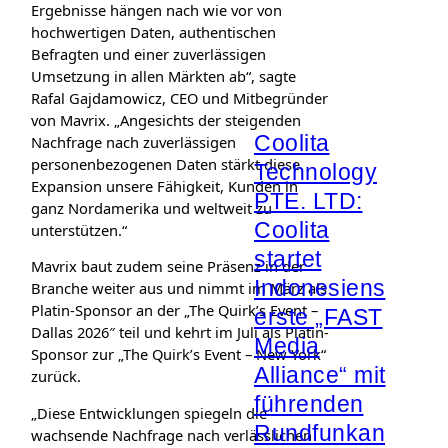
Ergebnisse hängen nach wie vor von
hochwertigen Daten, authentischen
Befragten und einer zuverlässigen
Umsetzung in allen Märkten ab“, sagte
Rafal Gajdamowicz, CEO und Mitbegründer
von Mavrix. „Angesichts der steigenden
Coolita
Nachfrage nach zuverlässigen
personenbezogenen Daten stärkt diese
Technology
Expansion unsere Fähigkeit, Kunden in
PTE. LTD:
ganz Nordamerika und weltweit zu
Coolita
unterstützen.“
startet
Mavrix baut zudem seine Präsenz in der
Indonesiens
Branche weiter aus und nimmt im März als
Platin-Sponsor an der „The Quirk’s Event –
erste „FAST
Dallas 2026″ teil und kehrt im Juli als Platin-
Media
Sponsor zur „The Quirk’s Event – New York“
Alliance“ mit
zurück.
führenden
„Diese Entwicklungen spiegeln die
Rundfunkan
wachsende Nachfrage nach verlässlichen