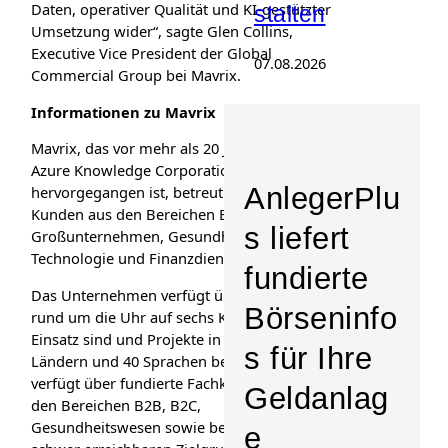
Daten, operativer Qualität und KI-gestützter
stalten
Umsetzung wider“, sagte Glen Collins,
Executive Vice President der Global
07.08.2026
Commercial Group bei Mavrix.
Informationen zu Mavrix
Mavrix, das vor mehr als 20 Jahren aus der
Azure Knowledge Corporation
AnlegerPlu
hervorgegangen ist, betreut über 300
Kunden aus den Bereichen Beratung,
s liefert
Großunternehmen, Gesundheitswesen,
Technologie und Finanzdienstleistungen.
fundierte
Das Unternehmen verfügt über Teams, die
Börseninfo
rund um die Uhr auf sechs Kontinenten im
Einsatz sind und Projekte in mehr als 85
s für Ihre
Ländern und 40 Sprachen betreuen. Es
verfügt über fundierte Fachkenntnisse in
Geldanlag
den Bereichen B2B, B2C,
Gesundheitswesen sowie bei Experten und
e