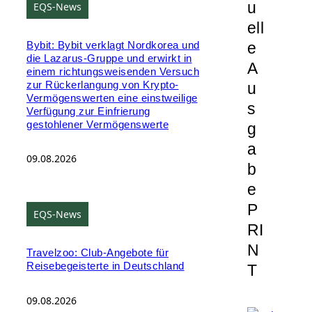
u
EQS-News
ell
e
Bybit: Bybit verklagt Nordkorea und
die Lazarus-Gruppe und erwirkt in
A
einem richtungsweisenden Versuch
zur Rückerlangung von Krypto-
u
Vermögenswerten eine einstweilige
s
Verfügung zur Einfrierung
gestohlener Vermögenswerte
g
a
09.08.2026
b
e
P
EQS-News
RI
N
Travelzoo: Club-Angebote für
Reisebegeisterte in Deutschland
T
09.08.2026